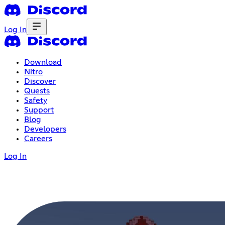
Log In
Download
Nitro
Discover
Quests
Safety
Support
Blog
Developers
Careers
Log In