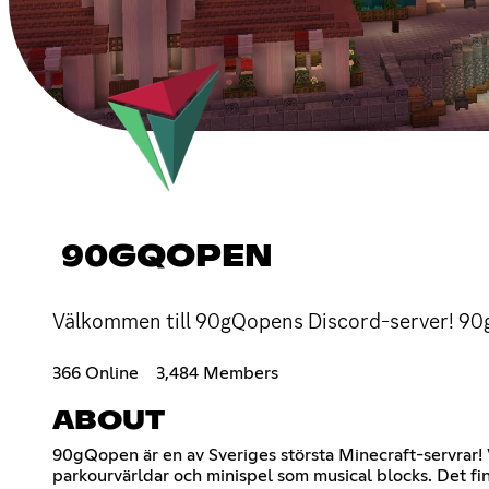
90GQOPEN
Välkommen till 90gQopens Discord-server! 90g
366 Online
3,484 Members
ABOUT
90gQopen är en av Sveriges största Minecraft-servrar! Vår
parkourvärldar och minispel som musical blocks. Det fi