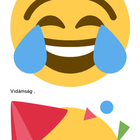
Vidámság .