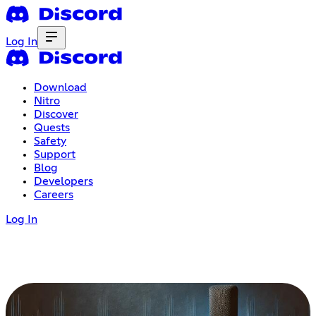
Log In
Download
Nitro
Discover
Quests
Safety
Support
Blog
Developers
Careers
Log In