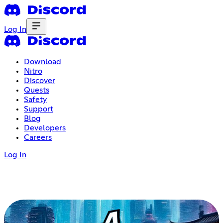
Log In
Download
Nitro
Discover
Quests
Safety
Support
Blog
Developers
Careers
Log In