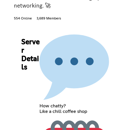
networking. 🚀
554 Online
3,689 Members
Serve
r
Detai
ls
How chatty?
Like a chill coffee shop