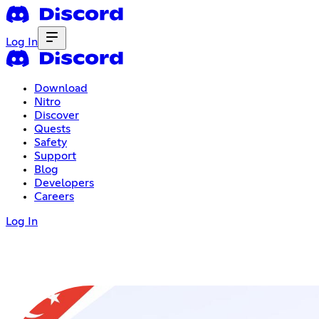
Log In
Download
Nitro
Discover
Quests
Safety
Support
Blog
Developers
Careers
Log In