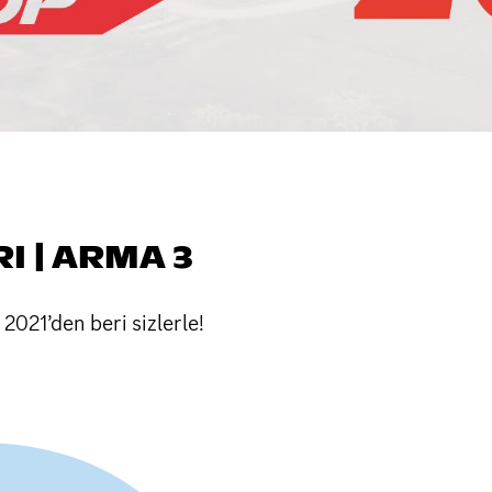
I | ARMA 3
021’den beri sizlerle!