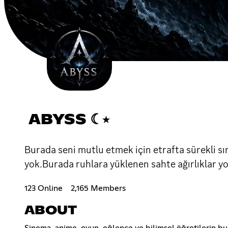
ABYSS ☾⭒
Burada seni mutlu etmek için etrafta sürekli sırı
yok.Burada ruhlara yüklenen sahte ağırlıklar y
123 Online
2,165 Members
ABOUT
Sinema, anime, oyun, eğlence ve bilimsel öğretilerin bul