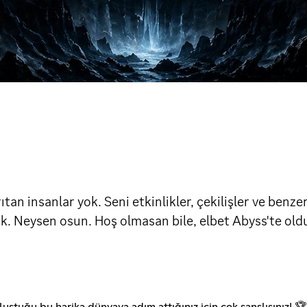
tan insanlar yok. Seni etkinlikler, çekilişler ve benz
ok. Neysen osun. Hoş olmasan bile, elbet Abyss'te old
uştuğu bu harika dünyaya adım attığınız için çok şanslısınız! 🏆