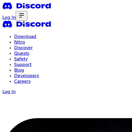
Log In
Download
Nitro
Discover
Quests
Safety
Support
Blog
Developers
Careers
Log In