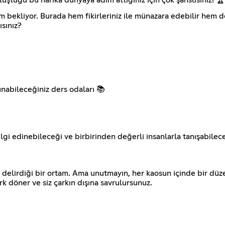
bekliyor. Burada hem fikirleriniz ile münazara edebilir hem dersl
ısınız?
unabileceğiniz ders odaları 📚
ilgi edinebileceği ve birbirinden değerli insanlarla tanışabile
 delirdiği bir ortam. Ama unutmayın, her kaosun içinde bir düz
k döner ve siz çarkın dışına savrulursunuz.