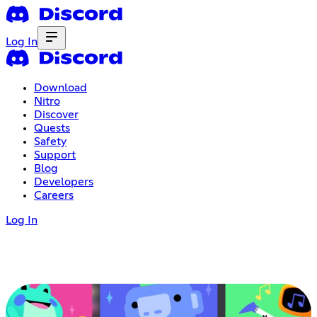
Log In
Download
Nitro
Discover
Quests
Safety
Support
Blog
Developers
Careers
Log In