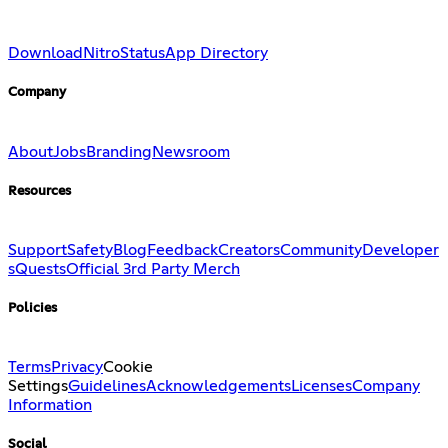
Download
Nitro
Status
App Directory
Company
About
Jobs
Branding
Newsroom
Resources
Support
Safety
Blog
Feedback
Creators
Community
Developer
s
Quests
Official 3rd Party Merch
Policies
Terms
Privacy
Cookie
Settings
Guidelines
Acknowledgements
Licenses
Company
Information
Social