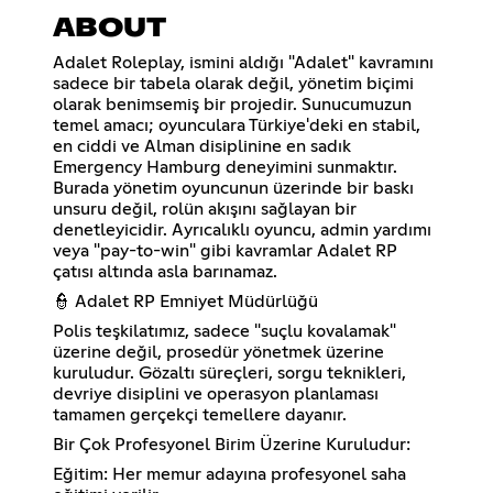
ABOUT
Adalet Roleplay, ismini aldığı "Adalet" kavramını
sadece bir tabela olarak değil, yönetim biçimi
olarak benimsemiş bir projedir. Sunucumuzun
temel amacı; oyunculara Türkiye'deki en stabil,
en ciddi ve Alman disiplinine en sadık
Emergency Hamburg deneyimini sunmaktır.
Burada yönetim oyuncunun üzerinde bir baskı
unsuru değil, rolün akışını sağlayan bir
denetleyicidir. Ayrıcalıklı oyuncu, admin yardımı
veya "pay-to-win" gibi kavramlar Adalet RP
çatısı altında asla barınamaz.
👮 Adalet RP Emniyet Müdürlüğü
Polis teşkilatımız, sadece "suçlu kovalamak"
üzerine değil, prosedür yönetmek üzerine
kuruludur. Gözaltı süreçleri, sorgu teknikleri,
devriye disiplini ve operasyon planlaması
tamamen gerçekçi temellere dayanır.
Bir Çok Profesyonel Birim Üzerine Kuruludur:
Eğitim: Her memur adayına profesyonel saha