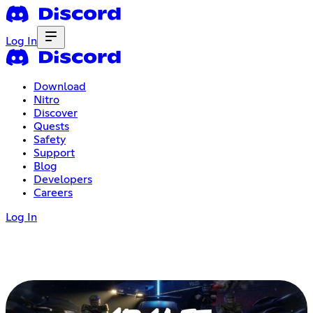
Log In
Download
Nitro
Discover
Quests
Safety
Support
Blog
Developers
Careers
Log In