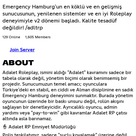
Emergency Hamburg'un en köklü ve en gelişmiş
sunucusunun, yenilenen sistemler ve en iyi Roleplay
deneyimiyle v2 dönemi başladı. Kalite tesadüf
değildir! /adltrp
129 Online
1,605 Members
Join Server
ABOUT
Adalet Roleplay, ismini aldığı "Adalet" kavramını sadece bir
tabela olarak değil, yönetim biçimi olarak benimsemiş bir
projedir. Sunucumuzun temel amacı; oyunculara
Türkiye'deki en stabil, en ciddi ve Alman disiplinine en sadık
Emergency Hamburg deneyimini sunmaktır. Burada yönetim
oyuncunun üzerinde bir baskı unsuru değil, rolün akışını
sağlayan bir denetleyicidir. Ayrıcalıklı oyuncu, admin
yardımı veya "pay-to-win" gibi kavramlar Adalet RP çatısı
altında asla barınamaz.
👮 Adalet RP Emniyet Müdürlüğü
Polis teşkilatımız, sadece "suçlu kovalamak" üzerine değil,