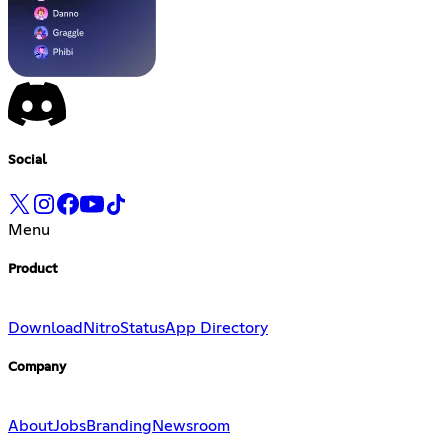
Social
Menu
Product
Download
Nitro
Status
App Directory
Company
About
Jobs
Branding
Newsroom