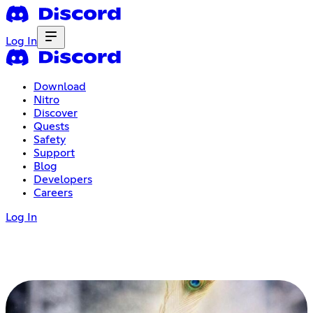
Log In
Download
Nitro
Discover
Quests
Safety
Support
Blog
Developers
Careers
Log In