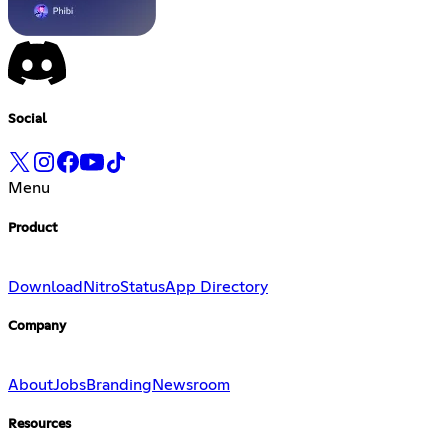
Social
Menu
Product
Download
Nitro
Status
App Directory
Company
About
Jobs
Branding
Newsroom
Resources