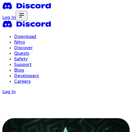
Log In
Download
Nitro
Discover
Quests
Safety
Support
Blog
Developers
Careers
Log In