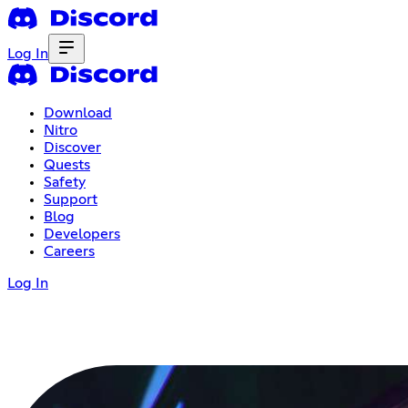
Log In
Download
Nitro
Discover
Quests
Safety
Support
Blog
Developers
Careers
Log In