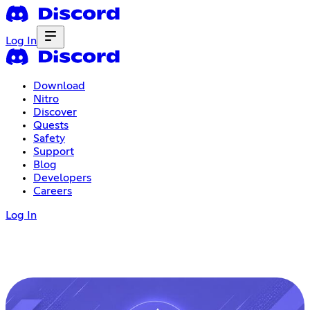
Log In
Download
Nitro
Discover
Quests
Safety
Support
Blog
Developers
Careers
Log In