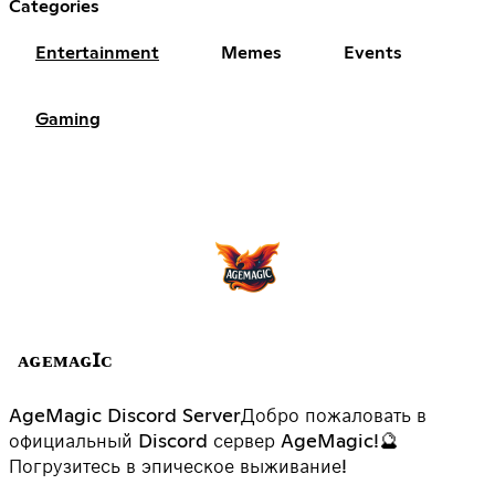
Categories
Entertainment
Memes
Events
Gaming
ᴀɢᴇᴍᴀɢꞮᴄ
AgeMagic Discord ServerДобро пожаловать в
официальный Discord сервер AgeMagic!🔮
Погрузитесь в эпическое выживание!