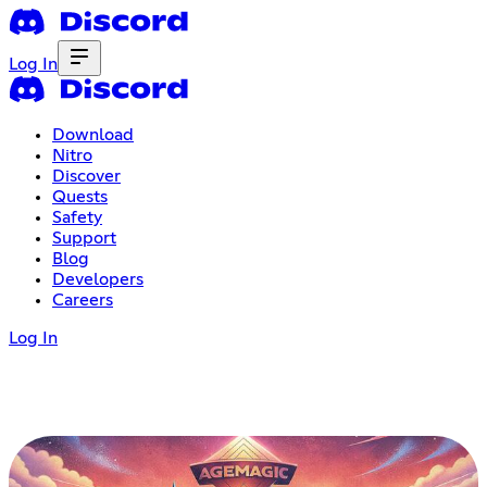
Log In
Download
Nitro
Discover
Quests
Safety
Support
Blog
Developers
Careers
Log In