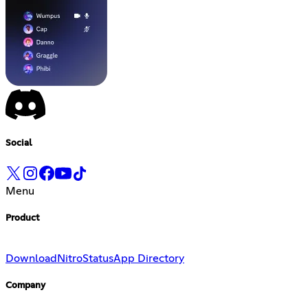
Social
Menu
Product
Download
Nitro
Status
App Directory
Company