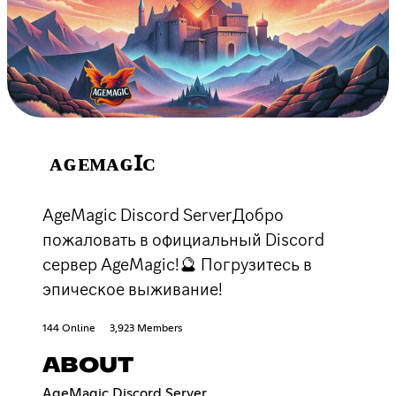
ᴀɢᴇᴍᴀɢꞮᴄ
AgeMagic Discord ServerДобро
пожаловать в официальный Discord
сервер AgeMagic!🔮 Погрузитесь в
эпическое выживание!
144 Online
3,923 Members
ABOUT
AgeMagic Discord Server