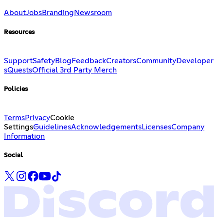
About
Jobs
Branding
Newsroom
Resources
Support
Safety
Blog
Feedback
Creators
Community
Developer
s
Quests
Official 3rd Party Merch
Policies
Terms
Privacy
Cookie
Settings
Guidelines
Acknowledgements
Licenses
Company
Information
Social