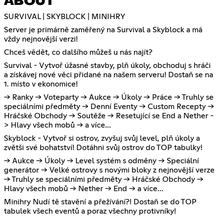
ABOUT
SURVIVAL | SKYBLOCK | MINIHRY
Server je primárně zaměřený na Survival a Skyblock a má
vždy nejnovější verzi!
Chceš vědět, co dalšího můžeš u nás najít?
Survival - Vytvoř úžasné stavby, plň úkoly, obchoduj s hráči
a získávej nové věci přidané na našem serveru! Dostaň se na
1. místo v ekonomice!
-> Ranky -> Voteparty -> Aukce -> Úkoly -> Práce -> Truhly se
speciálními předměty -> Denní Eventy -> Custom Recepty ->
Hráčské Obchody -> Soutěže -> Resetující se End a Nether -
> Hlavy všech mobů -> a více...
Skyblock - Vytvoř si ostrov, zvyšuj svůj level, plň úkoly a
zvětši své bohatství! Dotáhni svůj ostrov do TOP tabulky!
-> Aukce -> Úkoly -> Level systém s odměny -> Speciální
generátor -> Velké ostrovy s novými bloky z nejnovější verze
-> Truhly se speciálními předměty -> Hráčské Obchody ->
Hlavy všech mobů -> Nether -> End -> a více...
Minihry Nudí tě stavění a přežívání?! Dostaň se do TOP
tabulek všech eventů a poraz všechny protivníky!