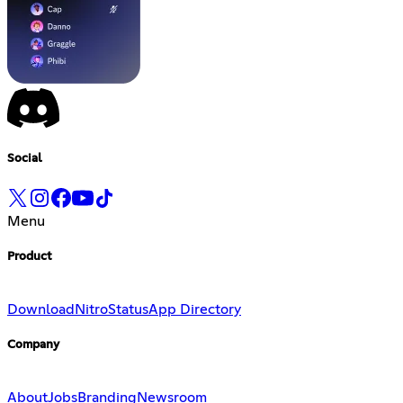
Social
Menu
Product
Download
Nitro
Status
App Directory
Company
About
Jobs
Branding
Newsroom