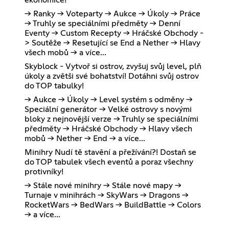
ekonomice!
-> Ranky -> Voteparty -> Aukce -> Úkoly -> Práce
-> Truhly se speciálními předměty -> Denní
Eventy -> Custom Recepty -> Hráčské Obchody -
> Soutěže -> Resetující se End a Nether -> Hlavy
všech mobů -> a více...
Skyblock - Vytvoř si ostrov, zvyšuj svůj level, plň
úkoly a zvětši své bohatství! Dotáhni svůj ostrov
do TOP tabulky!
-> Aukce -> Úkoly -> Level systém s odměny ->
Speciální generátor -> Velké ostrovy s novými
bloky z nejnovější verze -> Truhly se speciálními
předměty -> Hráčské Obchody -> Hlavy všech
mobů -> Nether -> End -> a více...
Minihry Nudí tě stavění a přežívání?! Dostaň se
do TOP tabulek všech eventů a poraz všechny
protivníky!
-> Stále nové minihry -> Stále nové mapy ->
Turnaje v minihrách -> SkyWars -> Dragons ->
RocketWars -> BedWars -> BuildBattle -> Colors
-> a více...