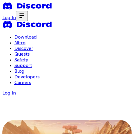
Log In
Download
Nitro
Discover
Quests
Safety
Support
Blog
Developers
Careers
Log In