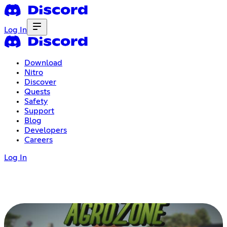
Log In
Download
Nitro
Discover
Quests
Safety
Support
Blog
Developers
Careers
Log In