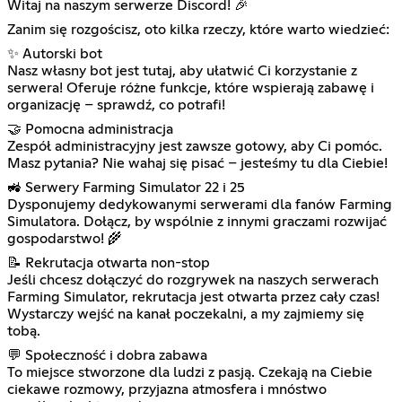
Witaj na naszym serwerze Discord! 🎉
Zanim się rozgościsz, oto kilka rzeczy, które warto wiedzieć:
✨ Autorski bot
Nasz własny bot jest tutaj, aby ułatwić Ci korzystanie z
serwera! Oferuje różne funkcje, które wspierają zabawę i
organizację – sprawdź, co potrafi!
🤝 Pomocna administracja
Zespół administracyjny jest zawsze gotowy, aby Ci pomóc.
Masz pytania? Nie wahaj się pisać – jesteśmy tu dla Ciebie!
🚜 Serwery Farming Simulator 22 i 25
Dysponujemy dedykowanymi serwerami dla fanów Farming
Simulatora. Dołącz, by wspólnie z innymi graczami rozwijać
gospodarstwo! 🌾
📝 Rekrutacja otwarta non-stop
Jeśli chcesz dołączyć do rozgrywek na naszych serwerach
Farming Simulator, rekrutacja jest otwarta przez cały czas!
Wystarczy wejść na kanał poczekalni, a my zajmiemy się
tobą.
💬 Społeczność i dobra zabawa
To miejsce stworzone dla ludzi z pasją. Czekają na Ciebie
ciekawe rozmowy, przyjazna atmosfera i mnóstwo