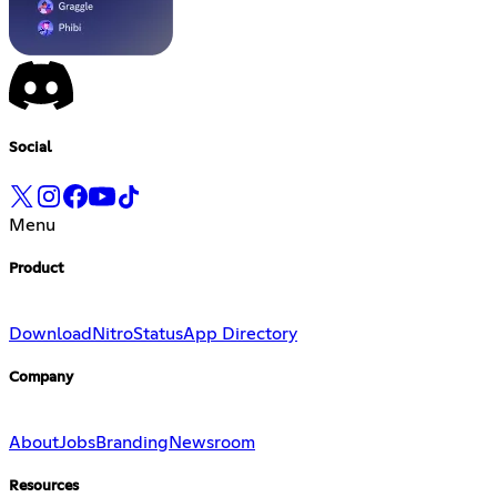
Social
Menu
Product
Download
Nitro
Status
App Directory
Company
About
Jobs
Branding
Newsroom
Resources