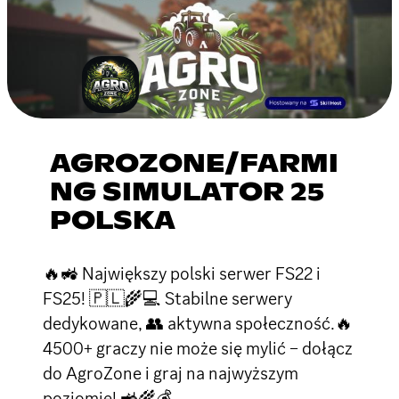
AGROZONE/FARMI
NG SIMULATOR 25
POLSKA
🔥🚜 Największy polski serwer FS22 i
FS25! 🇵🇱🌾💻 Stabilne serwery
dedykowane, 👥 aktywna społeczność.🔥
4500+ graczy nie może się mylić – dołącz
do AgroZone i graj na najwyższym
poziomie! 🚜🌾💰