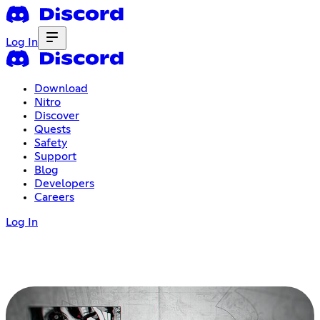
Log In
Download
Nitro
Discover
Quests
Safety
Support
Blog
Developers
Careers
Log In