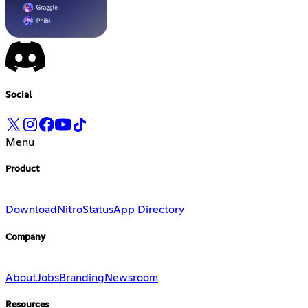
Social
Menu
Product
Download
Nitro
Status
App Directory
Company
About
Jobs
Branding
Newsroom
Resources