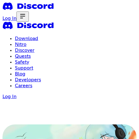
Log In
Download
Nitro
Discover
Quests
Safety
Support
Blog
Developers
Careers
Log In