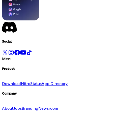
Social
Menu
Product
Download
Nitro
Status
App Directory
Company
About
Jobs
Branding
Newsroom