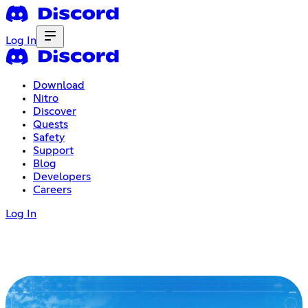
Log In
Download
Nitro
Discover
Quests
Safety
Support
Blog
Developers
Careers
Log In