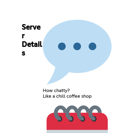
Serve
r
Detail
s
How chatty?
Like a chill coffee shop