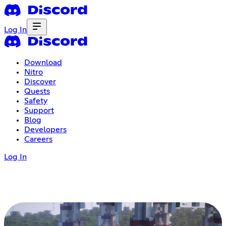
Log In
Download
Nitro
Discover
Quests
Safety
Support
Blog
Developers
Careers
Log In