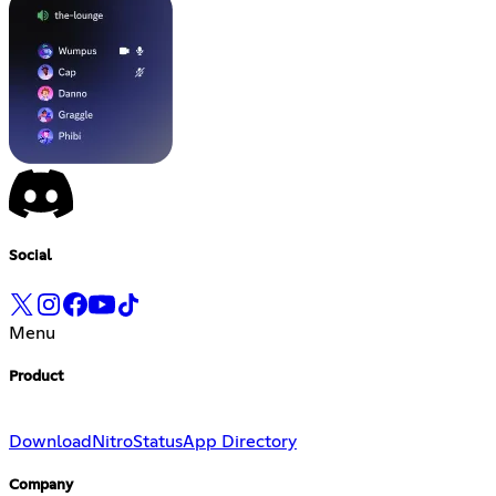
Social
Menu
Product
Download
Nitro
Status
App Directory
Company