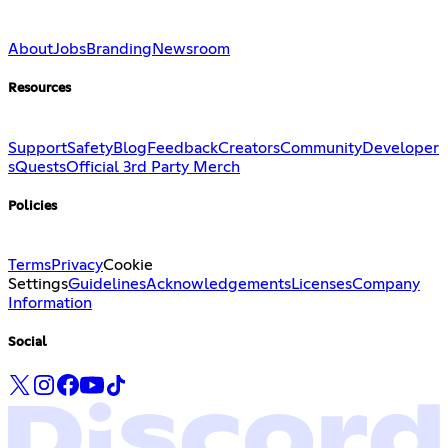
About
Jobs
Branding
Newsroom
Resources
Support
Safety
Blog
Feedback
Creators
Community
Developer
s
Quests
Official 3rd Party Merch
Policies
Terms
Privacy
Cookie
Settings
Guidelines
Acknowledgements
Licenses
Company
Information
Social