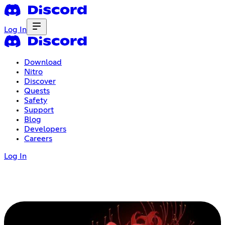
Log In
Download
Nitro
Discover
Quests
Safety
Support
Blog
Developers
Careers
Log In