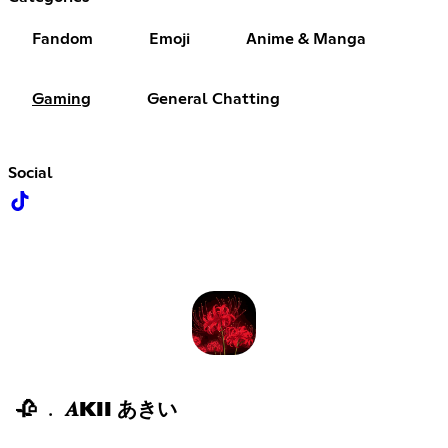
Fandom
Emoji
Anime & Manga
Gaming
General Chatting
Social
🥀 ﹒ 𝑨KII あきい