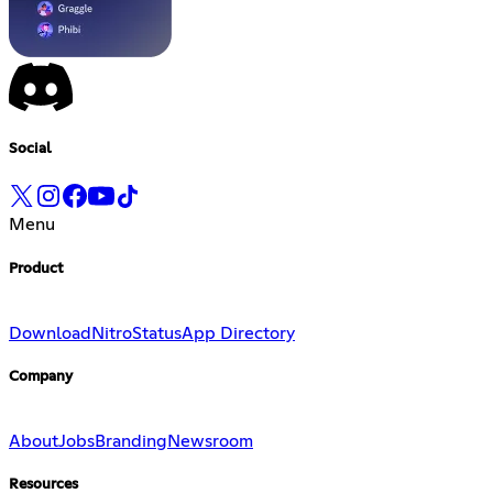
Social
Menu
Product
Download
Nitro
Status
App Directory
Company
About
Jobs
Branding
Newsroom
Resources