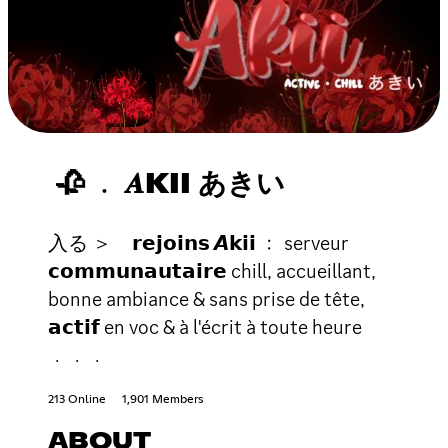
🥀 ﹒ 𝑨KII あきい
入る ＞ 𝗿𝗲𝗷𝗼𝗶𝗻𝘀 𝘼𝗸𝗶𝗶 ﹕ serveur
𝗰𝗼𝗺𝗺𝘂𝗻𝗮𝘂𝘁𝗮𝗶𝗿𝗲 chill, accueillant,
bonne ambiance & sans prise de tête,
𝗮𝗰𝘁𝗶𝗳 en voc & à l'écrit à toute heure
﹒﹒﹒
213 Online
1,901 Members
ABOUT