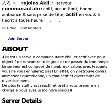
入る ＞ 𝗿𝗲𝗷𝗼𝗶𝗻𝘀 𝘼𝗸𝗶𝗶 ﹕ serveur
𝗰𝗼𝗺𝗺𝘂𝗻𝗮𝘂𝘁𝗮𝗶𝗿𝗲 chill, accueillant, bonne
ambiance & sans prise de tête, 𝗮𝗰𝘁𝗶𝗳 en voc & à
l'écrit à toute heure ﹒﹒﹒
213 Online
1,901 Members
Join Server
ABOUT
𝑨kii est un serveur communautaire chill et actif avec pour
objectif de rencontrer des gens et de passer du bon temps.
Le serveur est composé de nombreux salons avec lesquels
vous ne vous ennuierez pas ! En effet, on y retrouve divers
animations quotidienne, un chat actif et divers bots de
divertissement.
De plus le staff y est réactif et prêt à vous prendre en
charge si vous avez le moindre soucis !!
Server Details