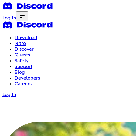
Log In
Download
Nitro
Discover
Quests
Safety
Support
Blog
Developers
Careers
Log In