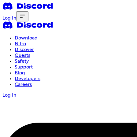
Log In
Download
Nitro
Discover
Quests
Safety
Support
Blog
Developers
Careers
Log In