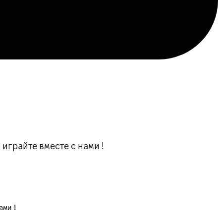
 играйте вместе с нами !
ㅤㅤㅤㅤㅤㅤㅤㅤㅤㅤㅤㅤㅤ