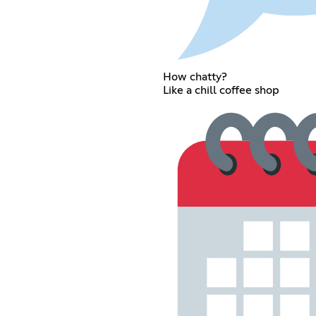
How chatty?
Like a chill coffee shop