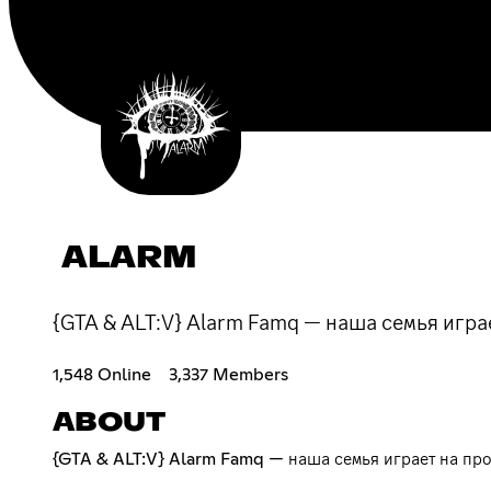
ALARM
{GTA & ALT:V} Alarm Famq — наша семья играе
1,548 Online
3,337 Members
ABOUT
{GTA & ALT:V} Alarm Famq — наша семья играет на проекте Majestic RolePlay, присоединяйтесь и играйте вместе с нами ! ㅤㅤㅤㅤㅤㅤㅤㅤㅤㅤㅤㅤㅤㅤㅤㅤㅤㅤ