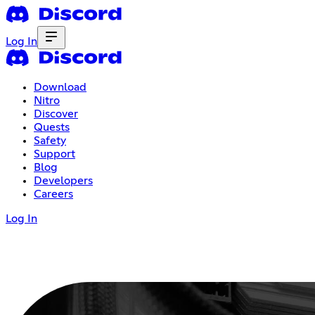
Log In
Download
Nitro
Discover
Quests
Safety
Support
Blog
Developers
Careers
Log In