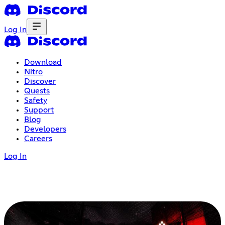
Log In
Download
Nitro
Discover
Quests
Safety
Support
Blog
Developers
Careers
Log In