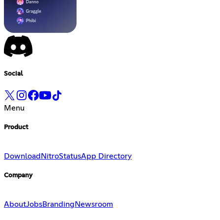
Social
Menu
Product
Download
Nitro
Status
App Directory
Company
About
Jobs
Branding
Newsroom