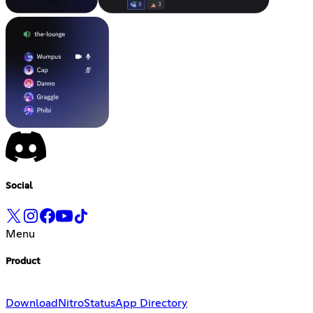
Social
Menu
Product
Download
Nitro
Status
App Directory