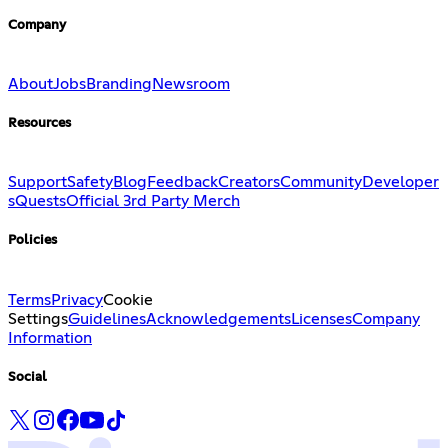
Company
About
Jobs
Branding
Newsroom
Resources
Support
Safety
Blog
Feedback
Creators
Community
Developer
s
Quests
Official 3rd Party Merch
Policies
Terms
Privacy
Cookie
Settings
Guidelines
Acknowledgements
Licenses
Company
Information
Social