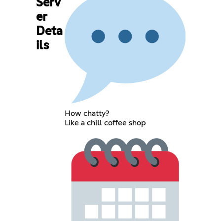
Serv
er
Deta
ils
How chatty?
Like a chill coffee shop