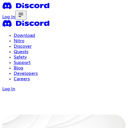
Log In
Download
Nitro
Discover
Quests
Safety
Support
Blog
Developers
Careers
Log In