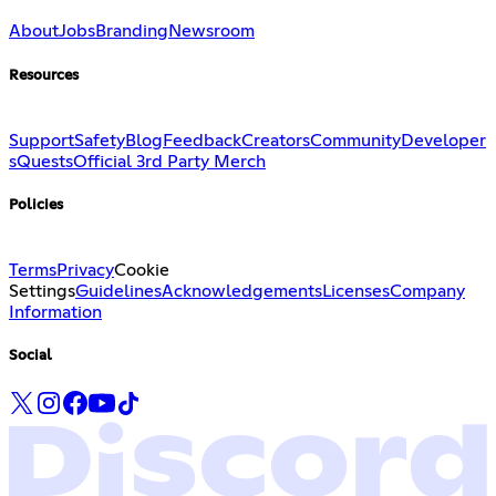
About
Jobs
Branding
Newsroom
Resources
Support
Safety
Blog
Feedback
Creators
Community
Developer
s
Quests
Official 3rd Party Merch
Policies
Terms
Privacy
Cookie
Settings
Guidelines
Acknowledgements
Licenses
Company
Information
Social