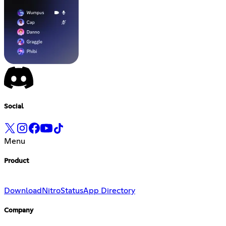
Social
Menu
Product
Download
Nitro
Status
App Directory
Company