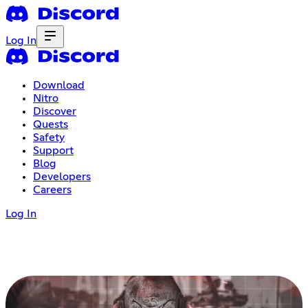
Log In
Download
Nitro
Discover
Quests
Safety
Support
Blog
Developers
Careers
Log In