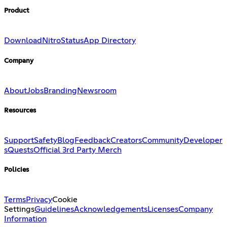
Product
Download
Nitro
Status
App Directory
Company
About
Jobs
Branding
Newsroom
Resources
Support
Safety
Blog
Feedback
Creators
Community
Developer
s
Quests
Official 3rd Party Merch
Policies
Terms
Privacy
Cookie
Settings
Guidelines
Acknowledgements
Licenses
Company
Information