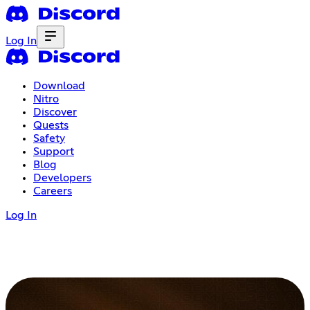
Log In
Download
Nitro
Discover
Quests
Safety
Support
Blog
Developers
Careers
Log In