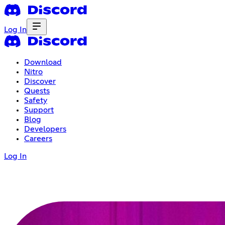
Log In
Download
Nitro
Discover
Quests
Safety
Support
Blog
Developers
Careers
Log In