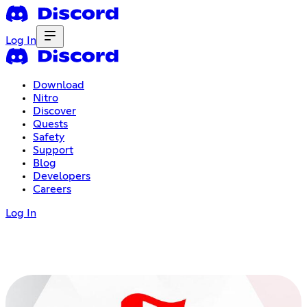
Log In
Download
Nitro
Discover
Quests
Safety
Support
Blog
Developers
Careers
Log In