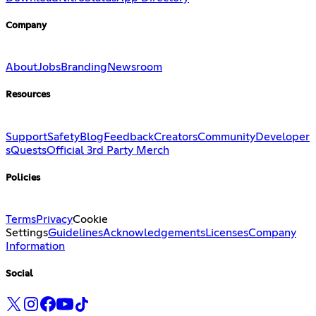
Company
About
Jobs
Branding
Newsroom
Resources
Support
Safety
Blog
Feedback
Creators
Community
Developer
s
Quests
Official 3rd Party Merch
Policies
Terms
Privacy
Cookie
Settings
Guidelines
Acknowledgements
Licenses
Company
Information
Social