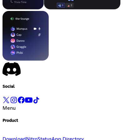
Social
Menu
Product
Download
Nitro
Status
App Directory