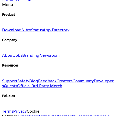
Menu
Product
Download
Nitro
Status
App Directory
Company
About
Jobs
Branding
Newsroom
Resources
Support
Safety
Blog
Feedback
Creators
Community
Developer
s
Quests
Official 3rd Party Merch
Policies
Terms
Privacy
Cookie