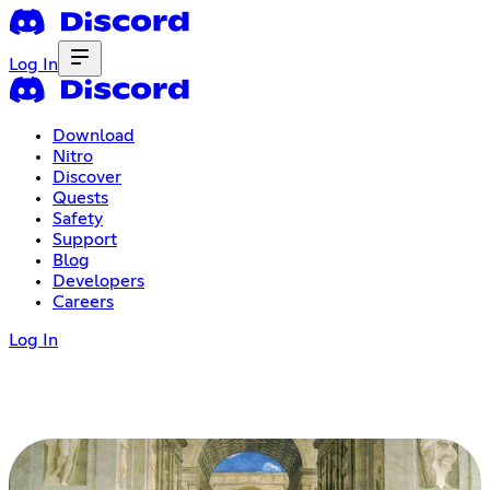
Log In
Download
Nitro
Discover
Quests
Safety
Support
Blog
Developers
Careers
Log In