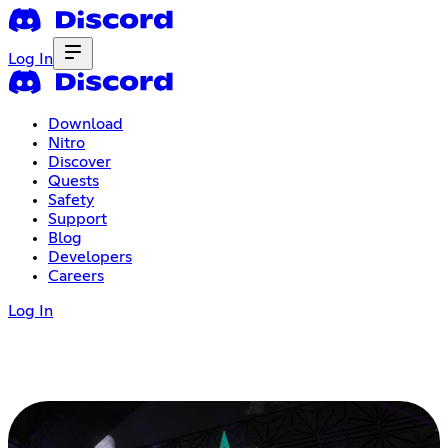
Log In
Download
Nitro
Discover
Quests
Safety
Support
Blog
Developers
Careers
Log In