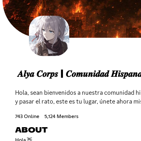
𝑨𝒍𝒚𝒂 𝑪𝒐𝒓𝒑𝒔 | 𝑪𝒐𝒎𝒖𝒏𝒊𝒅𝒂𝒅 𝑯𝒊𝒔𝒑𝒂𝒏
Hola, sean bienvenidos a nuestra comunidad his
y pasar el rato, este es tu lugar, únete ahora m
743 Online
5,124 Members
ABOUT
Hola 👋