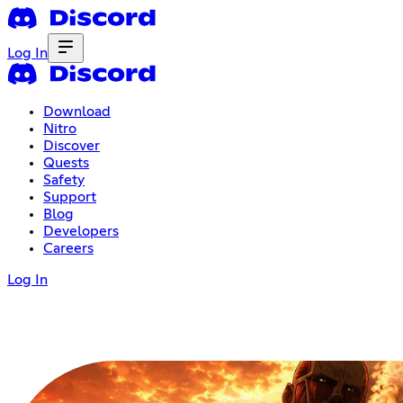
Log In
Download
Nitro
Discover
Quests
Safety
Support
Blog
Developers
Careers
Log In