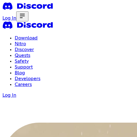
Log In
Download
Nitro
Discover
Quests
Safety
Support
Blog
Developers
Careers
Log In