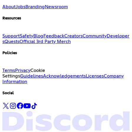
About
Jobs
Branding
Newsroom
Resources
Support
Safety
Blog
Feedback
Creators
Community
Developer
s
Quests
Official 3rd Party Merch
Policies
Terms
Privacy
Cookie
Settings
Guidelines
Acknowledgements
Licenses
Company
Information
Social