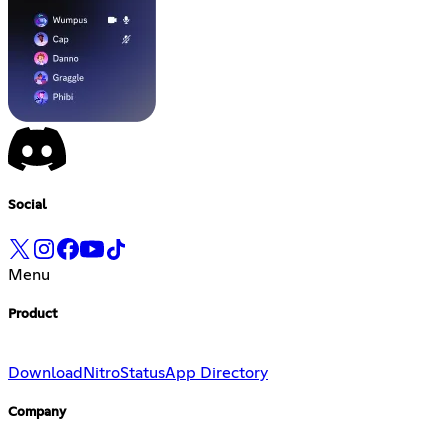
Social
Menu
Product
Download
Nitro
Status
App Directory
Company