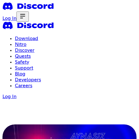
Log In
Download
Nitro
Discover
Quests
Safety
Support
Blog
Developers
Careers
Log In