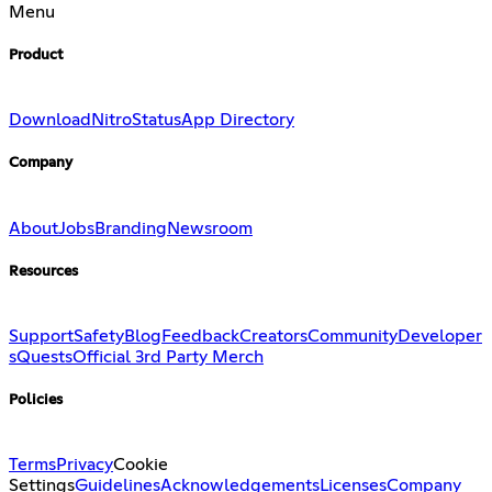
Menu
Product
Download
Nitro
Status
App Directory
Company
About
Jobs
Branding
Newsroom
Resources
Support
Safety
Blog
Feedback
Creators
Community
Developer
s
Quests
Official 3rd Party Merch
Policies
Terms
Privacy
Cookie
Settings
Guidelines
Acknowledgements
Licenses
Company