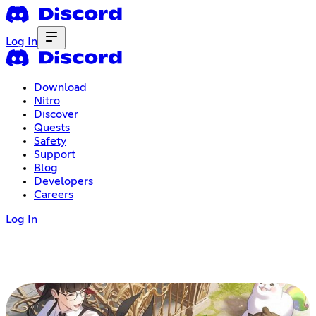
Log In
Download
Nitro
Discover
Quests
Safety
Support
Blog
Developers
Careers
Log In