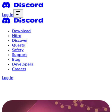
Log In
Download
Nitro
Discover
Quests
Safety
Support
Blog
Developers
Careers
Log In