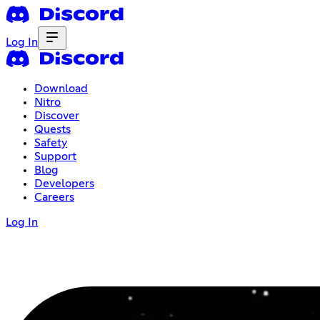
Log In
Download
Nitro
Discover
Quests
Safety
Support
Blog
Developers
Careers
Log In