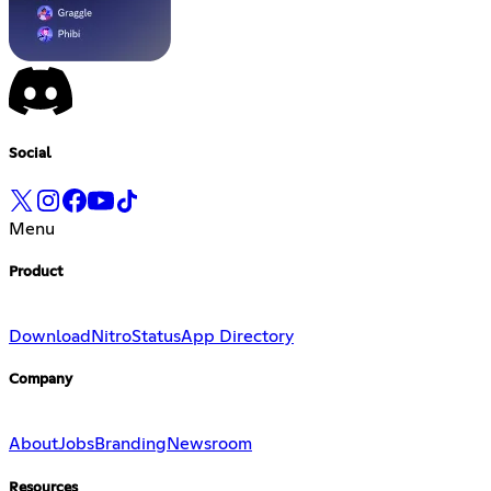
Social
Menu
Product
Download
Nitro
Status
App Directory
Company
About
Jobs
Branding
Newsroom
Resources