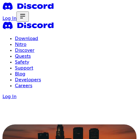
Log In
Download
Nitro
Discover
Quests
Safety
Support
Blog
Developers
Careers
Log In