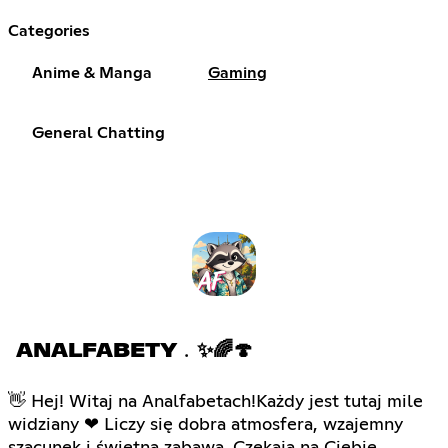
Categories
Anime & Manga
Gaming
General Chatting
ANALFABETY﹒✨🌈🍄
👋 Hej! Witaj na Analfabetach!Każdy jest tutaj mile
widziany ❤ Liczy się dobra atmosfera, wzajemny
szacunek i świetna zabawa. Czekają na Ciebie