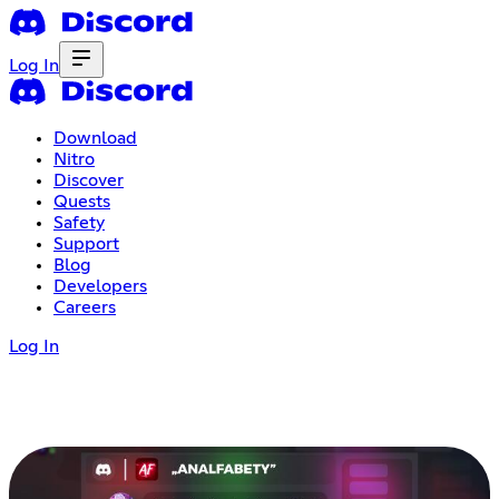
Log In
Download
Nitro
Discover
Quests
Safety
Support
Blog
Developers
Careers
Log In