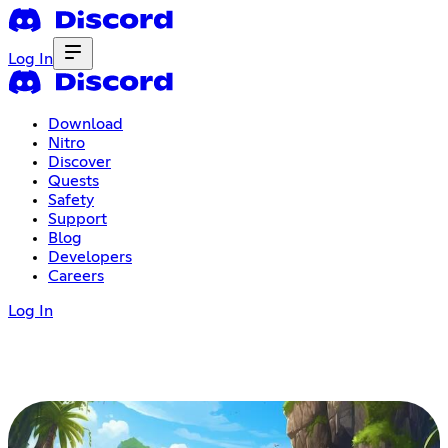
Log In
Download
Nitro
Discover
Quests
Safety
Support
Blog
Developers
Careers
Log In