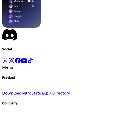
Social
Menu
Product
Download
Nitro
Status
App Directory
Company