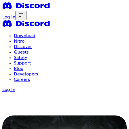
Log In
Download
Nitro
Discover
Quests
Safety
Support
Blog
Developers
Careers
Log In