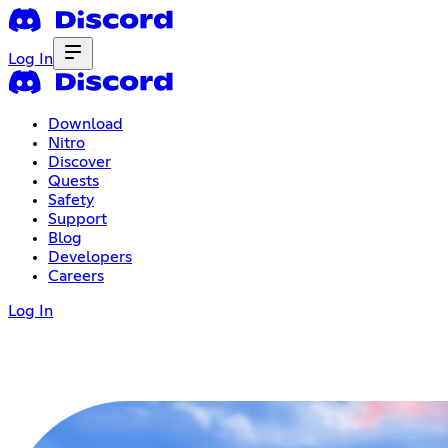
Log In
Download
Nitro
Discover
Quests
Safety
Support
Blog
Developers
Careers
Log In