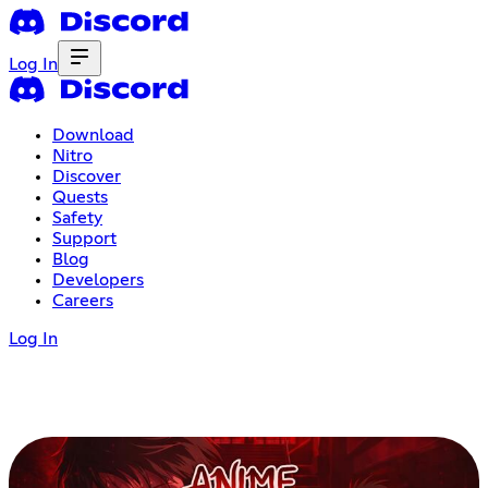
Log In
Download
Nitro
Discover
Quests
Safety
Support
Blog
Developers
Careers
Log In