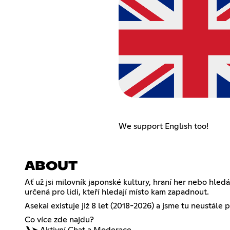
We support English too!
ABOUT
Ať už jsi milovník japonské kultury, hraní her nebo hl
určená pro lidi, kteří hledají místo kam zapadnout.
Asekai existuje již 8 let (2018-2026) a jsme tu neustále p
Co více zde najdu?
❱➤ Aktivní Chat a Moderace