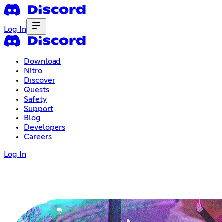
Log In
Download
Nitro
Discover
Quests
Safety
Support
Blog
Developers
Careers
Log In