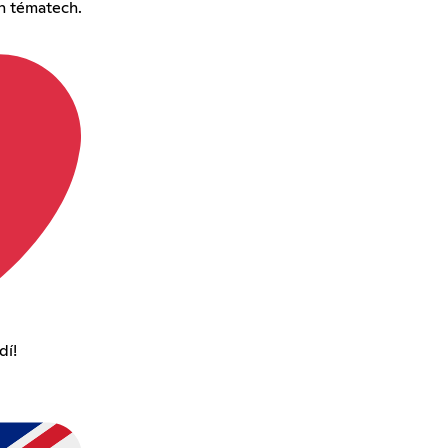
h tématech.
dí!