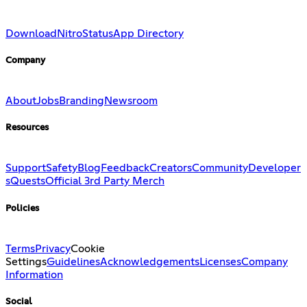
Download
Nitro
Status
App Directory
Company
About
Jobs
Branding
Newsroom
Resources
Support
Safety
Blog
Feedback
Creators
Community
Developer
s
Quests
Official 3rd Party Merch
Policies
Terms
Privacy
Cookie
Settings
Guidelines
Acknowledgements
Licenses
Company
Information
Social