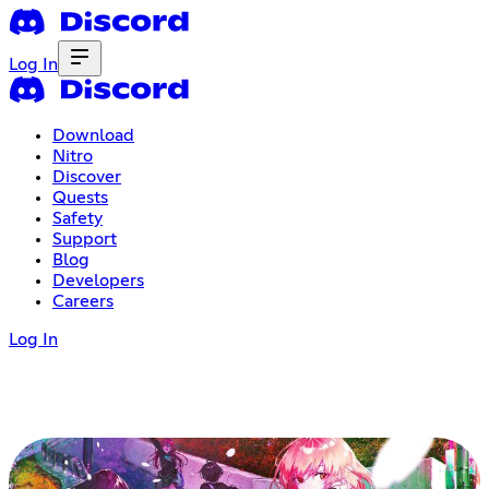
Log In
Download
Nitro
Discover
Quests
Safety
Support
Blog
Developers
Careers
Log In