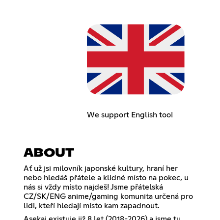
We support English too!
ABOUT
Ať už jsi milovník japonské kultury, hraní her
nebo hledáš přátele a klidné místo na pokec, u
nás si vždy místo najdeš! Jsme přátelská
CZ/SK/ENG anime/gaming komunita určená pro
lidi, kteří hledají místo kam zapadnout.
Asekai existuje již 8 let (2018-2026) a jsme tu