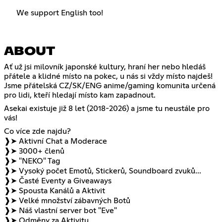
We support English too!
ABOUT
Ať už jsi milovník japonské kultury, hraní her nebo hledáš
přátele a klidné místo na pokec, u nás si vždy místo najdeš!
Jsme přátelská CZ/SK/ENG anime/gaming komunita určená
pro lidi, kteří hledají místo kam zapadnout.
Asekai existuje již 8 let (2018-2026) a jsme tu neustále pro
vás!
Co více zde najdu?
❱➤ Aktivní Chat a Moderace
❱➤ 3000+ členů
❱➤ "NEKO" Tag
❱➤ Vysoký počet Emotů, Stickerů, Soundboard zvuků...
❱➤ Časté Eventy a Giveaways
❱➤ Spousta Kanálů a Aktivit
❱➤ Velké množství zábavných Botů
❱➤ Náš vlastní server bot "Eve"
❱➤ Odměny za Aktivitu