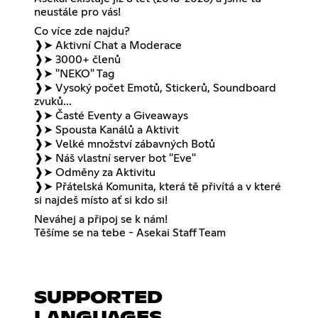
neustále pro vás!
Co více zde najdu?
❱➤ Aktivní Chat a Moderace
❱➤ 3000+ členů
❱➤ "NEKO" Tag
❱➤ Vysoký počet Emotů, Stickerů, Soundboard
zvuků...
❱➤ Časté Eventy a Giveaways
❱➤ Spousta Kanálů a Aktivit
❱➤ Velké množství zábavných Botů
❱➤ Náš vlastní server bot "Eve"
❱➤ Odměny za Aktivitu
❱➤ Přátelská Komunita, která tě přivítá a v které
si najdeš místo ať si kdo si!
Neváhej a připoj se k nám!
Těšíme se na tebe - Asekai Staff Team
SUPPORTED