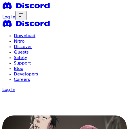
Log In
Download
Nitro
Discover
Quests
Safety
Support
Blog
Developers
Careers
Log In