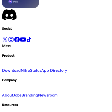
Social
Menu
Product
Download
Nitro
Status
App Directory
Company
About
Jobs
Branding
Newsroom
Resources