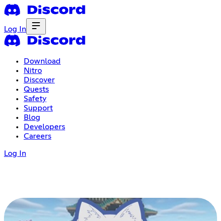
Log In
Download
Nitro
Discover
Quests
Safety
Support
Blog
Developers
Careers
Log In