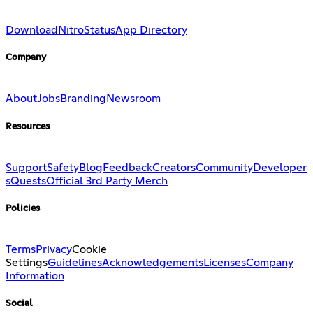
Download
Nitro
Status
App Directory
Company
About
Jobs
Branding
Newsroom
Resources
Support
Safety
Blog
Feedback
Creators
Community
Developer
s
Quests
Official 3rd Party Merch
Policies
Terms
Privacy
Cookie
Settings
Guidelines
Acknowledgements
Licenses
Company
Information
Social