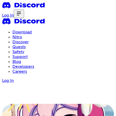
Log In
Download
Nitro
Discover
Quests
Safety
Support
Blog
Developers
Careers
Log In