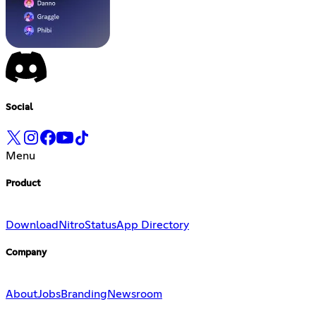
Social
Menu
Product
Download
Nitro
Status
App Directory
Company
About
Jobs
Branding
Newsroom