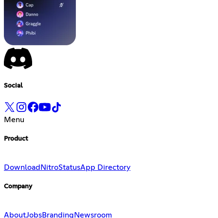
Social
Menu
Product
Download
Nitro
Status
App Directory
Company
About
Jobs
Branding
Newsroom