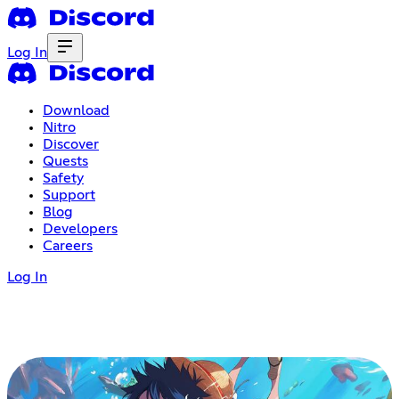
Log In
Download
Nitro
Discover
Quests
Safety
Support
Blog
Developers
Careers
Log In