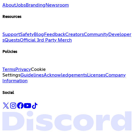
About
Jobs
Branding
Newsroom
Resources
Support
Safety
Blog
Feedback
Creators
Community
Developer
s
Quests
Official 3rd Party Merch
Policies
Terms
Privacy
Cookie
Settings
Guidelines
Acknowledgements
Licenses
Company
Information
Social