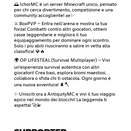
🌅 IchorMC è un server Minecraft unico, pensato
per chi cerca divertimento, competizione e una
community accogliente! 🧱✨
⚔️ BoxPVP – Entra nell’arena e mostra la tua
forza! Combatti contro altri giocatori, ottieni
casse leggendarie e migliora il tuo
equipaggiamento per dominare ogni scontro.
Solo i più abili riusciranno a salire in vetta alla
classifica! 💎🔥
🌍 OP LIFESTEAL (Survival Multiplayer) – Vivi
un’esperienza survival autentica con altri
giocatori! Crea basi, esplora biomi maestosi,
collabora o sfida chi ti ostacola. Ogni giorno è
una nuova avventura! 🌲🪓
✨ Unisciti ora a AntiquityMC e vivi il tuo viaggio
epico nel mondo dei blocchi! La leggenda ti
aspetta! 🚀💫