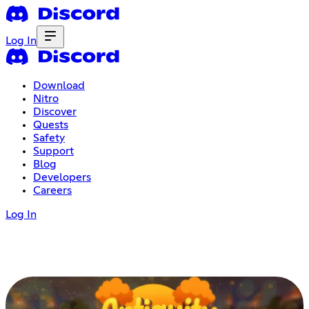
Log In
Download
Nitro
Discover
Quests
Safety
Support
Blog
Developers
Careers
Log In