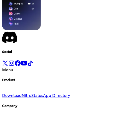
Social
Menu
Product
Download
Nitro
Status
App Directory
Company