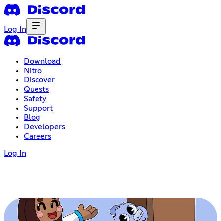
Log In
Download
Nitro
Discover
Quests
Safety
Support
Blog
Developers
Careers
Log In